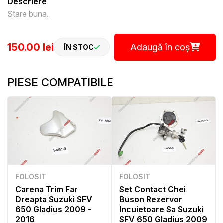
Descriere
Stare buna.
150.00 lei
Adaugă în coș
ÎN STOC
PIESE COMPATIBILE
FOLOSIT
FOLOSIT
Carena Trim Far
Set Contact Chei
Dreapta Suzuki SFV
Buson Rezervor
650 Gladius 2009 -
Incuietoare Sa Suzuki
2016
SFV 650 Gladius 2009