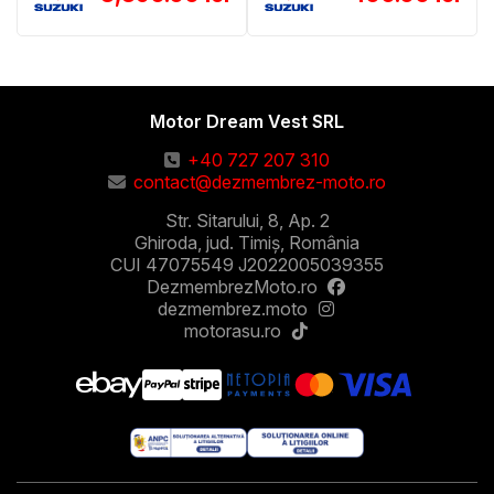
Motor Dream Vest SRL
+40 727 207 310
contact@dezmembrez-moto.ro
Str. Sitarului, 8, Ap. 2
Ghiroda, jud. Timiș, România
CUI 47075549 J2022005039355
DezmembrezMoto.ro
dezmembrez.moto
motorasu.ro