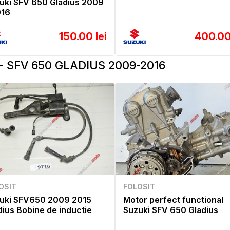
uki SFV 650 Gladius 2009
016
150.00 lei
400.00
- SFV 650 GLADIUS 2009-2016
OSIT
FOLOSIT
uki SFV650 2009 2015
Motor perfect functional
dius Bobine de inductie
Suzuki SFV 650 Gladius