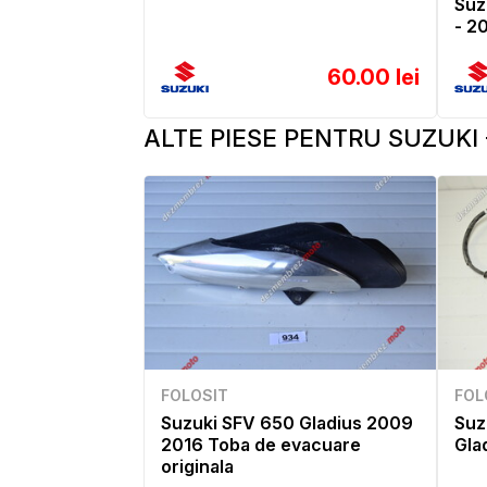
Suz
- 2
60.00 lei
ALTE PIESE PENTRU SUZUKI 
FOLOSIT
FOL
Suzuki SFV 650 Gladius 2009
Suz
2016 Toba de evacuare
Gla
originala