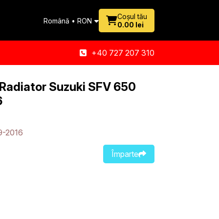
Coșul tău
Română • RON
0.00 lei
+40 727 207 310
 Radiator Suzuki SFV 650
6
9-2016
Împarte