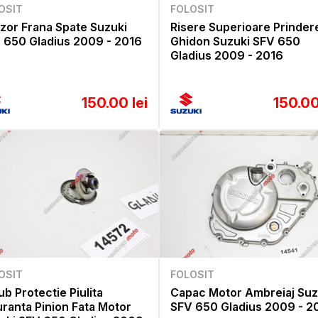
OSIT
FOLOSIT
zor Frana Spate Suzuki
Risere Superioare Prinder
 650 Gladius 2009 - 2016
Ghidon Suzuki SFV 650
Gladius 2009 - 2016
150.00 lei
150.00
OSIT
FOLOSIT
ub Protectie Piulita
Capac Motor Ambreiaj Suz
uranta Pinion Fata Motor
SFV 650 Gladius 2009 - 2