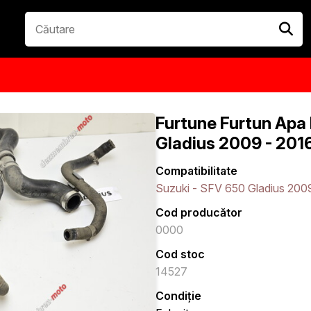
Furtune Furtun Apa
Gladius 2009 - 201
Compatibilitate
Suzuki - SFV 650 Gladius 200
Cod producător
0000
Cod stoc
14527
Condiție