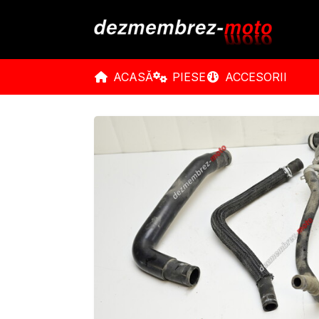
ACASĂ
PIESE
ACCESORII